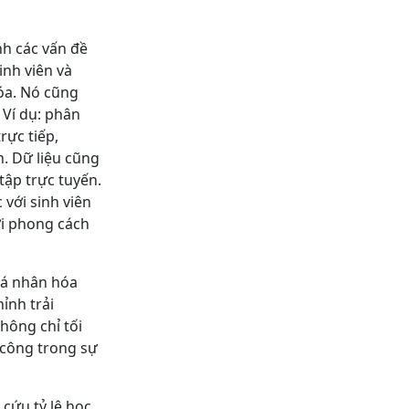
nh các vấn đề
inh viên và
hóa. Nó cũng
 Ví dụ: phân
rực tiếp,
h. Dữ liệu cũng
tập trực tuyến.
 với sinh viên
i phong cách
cá nhân hóa
ỉnh trải
hông chỉ tối
 công trong sự
 cứu tỷ lệ học