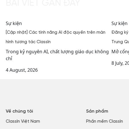
BÀI VIẾT GẦN ĐÂY
Sự kiện
Sự kiện
[Cập nhật] Các tính năng AI độc quyền trên màn
Đăng ký
hình tương tác ClassIn
Trung Q
Trong kỷ nguyên AI, chất lượng giáo dục không
Mở cổng
chỉ
8 July, 
4 August, 2026
Về chúng tôi
Sản phẩm
ClassIn Việt Nam​
Phần mềm ClassIn