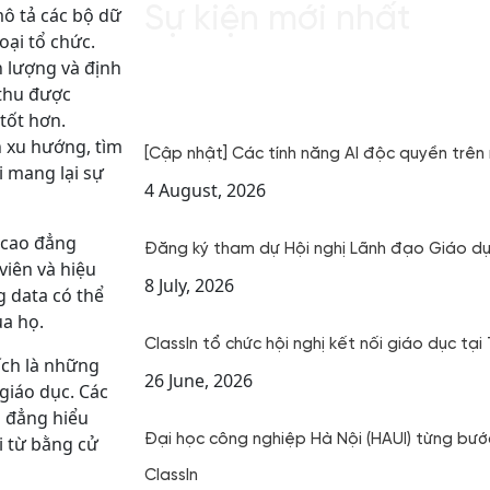
Sự kiện mới nhất
mô tả các bộ dữ
loại tổ chức.
 lượng và định
 thu được
 tốt hơn.
n xu hướng, tìm
[Cập nhật] Các tính năng AI độc quyền trên 
i mang lại sự
4 August, 2026
à cao đẳng
Đăng ký tham dự Hội nghị Lãnh đạo Giáo d
viên và hiệu
8 July, 2026
g data có thể
ủa họ.
ClassIn tổ chức hội nghị kết nối giáo dục t
ích là những
26 June, 2026
giáo dục. Các
o đẳng hiểu
Đại học công nghiệp Hà Nội (HAUI) từng bướ
i từ bằng cử
ClassIn