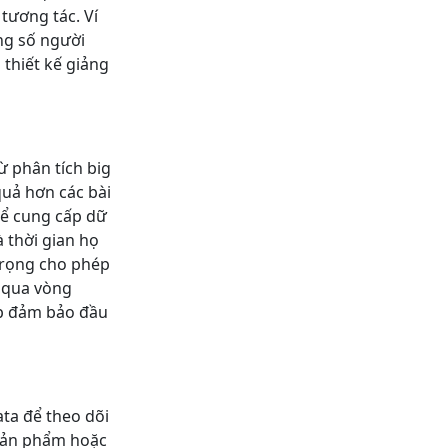
 tương tác. Ví
ổng số người
 thiết kế giảng
ừ phân tích big
quả hơn các bài
hể cung cấp dữ
à thời gian họ
trọng cho phép
g qua vòng
iúp đảm bảo đầu
ta để theo dõi
sản phẩm hoặc