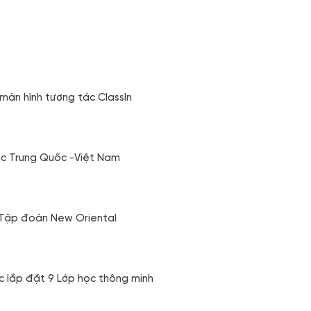
màn hình tương tác ClassIn
ục Trung Quốc -Việt Nam
ại Tập đoàn New Oriental
c lắp đặt 9 Lớp học thông minh