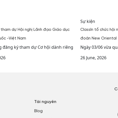
Sự kiện
 tham dự Hội nghị Lãnh đạo Giáo dục
ClassIn tổ chức hội 
uốc -Việt Nam
đoàn New Oriental
 đăng ký tham dự Cơ hội dành riêng
Ngày 03/06 vừa qua
2026
26 June, 2026
C
Tài nguyên
Blog​