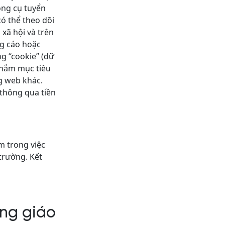
ông cụ tuyển
ó thể theo dõi
xã hội và trên
ng cáo hoặc
g “cookie” (dữ
nhắm mục tiêu
g web khác.
 thông qua tiền
m trong việc
trường. Kết
ong giáo