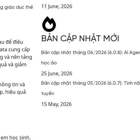
11 June, 2026
g giáo dục thế
?
BẢN CẬP NHẬT MỚI
au để điều
data cung cấp
Bản cập nhật tháng 06/2026 (6.0.8): AI Agen
ng và nền tảng
học ảo
quả và giảm
25 June, 2026
hông tin và
Bản cập nhật tháng 05/2026 (6.0.7): Tính nă
p, hiệu quả
tuyến
15 May, 2026
 em học sinh.