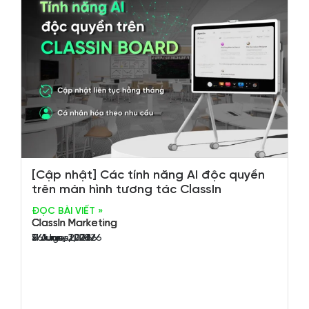
[Cập nhật] Các tính năng AI độc quyền
trên màn hình tương tác ClassIn
ĐỌC BÀI VIẾT »
ClassIn Marketing
ClassIn Marketing
ClassIn Marketing
ClassIn Marketing
4 August, 2026
26 June, 2026
11 June, 2026
5 June, 2026