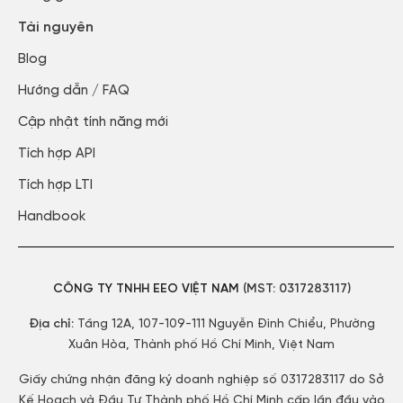
Tài nguyên
Blog​
Hướng dẫn / FAQ​
Cập nhật tính năng mới​
Tích hợp API​
Tích hợp LTI
Handbook
CÔNG TY TNHH EEO VIỆT NAM
(MST:
0317283117)
Địa chỉ:
Tầng 12A, 107-109-111 Nguyễn Đình Chiểu, Phường
Xuân Hòa, Thành phố Hồ Chí Minh, Việt Nam
Giấy chứng nhận đăng ký doanh nghiệp số 0317283117 do Sở
Kế Hoạch và Đầu Tư Thành phố Hồ Chí Minh cấp lần đầu vào