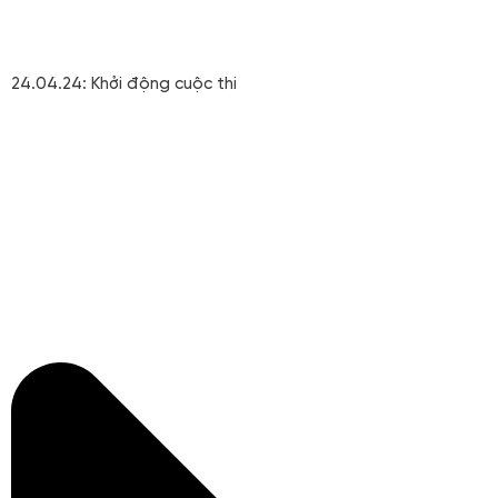
24.04.24: Khởi động cuộc thi