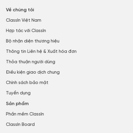
Về chúng tôi
ClassIn Việt Nam​
Hợp tác với ClassIn
Bộ nhận diện thương hiệu
Thông tin Liên hệ & Xuất hóa đơn​
Thỏa thuận người dùng​
Điều kiện giao dịch chung
Chính sách bảo mật​
Tuyển dụng​
Sản phẩm
Phần mềm ClassIn
ClassIn Board