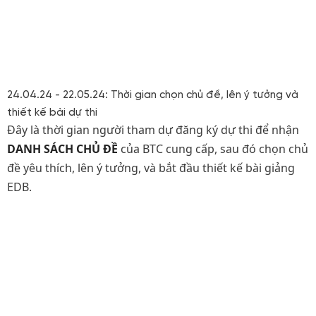
24.04.24 - 22.05.24: Thời gian chọn chủ đề, lên ý tưởng và
thiết kế bài dự thi​
Đây là thời gian người tham dự đăng ký dự thi để nhận
DANH SÁCH CHỦ ĐỀ
của BTC cung cấp, sau đó chọn chủ
đề yêu thích, lên ý tưởng, và bắt đầu thiết kế bài giảng
EDB.