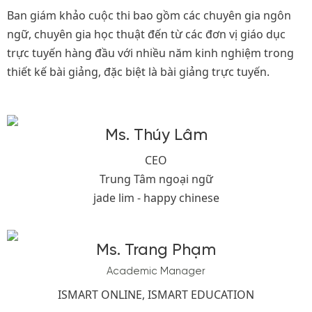
Ban giám khảo cuộc thi bao gồm các chuyên gia ngôn
ngữ, chuyên gia học thuật
đến từ các đơn vị giáo dục
trực tuyến hàng đầu với nhiều năm kinh nghiệm trong
thiết kế bài giảng, đặc biệt là bài giảng trực tuyến.
Ms. Thúy Lâm
CEO
Trung Tâm ngoại ngữ
jade lim - happy chinese
Ms. Trang Phạm
Academic Manager
ISMART ONLINE, ISMART EDUCATION