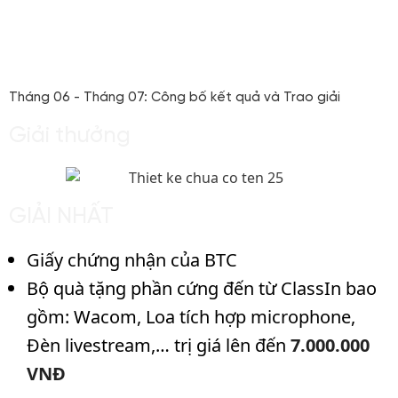
Tháng 06 - Tháng 07: Công bố kết quả và Trao giải​
Giải thưởng
GIẢI NHẤT
Giấy chứng nhận của BTC
Bộ quà tặng phần cứng đến từ ClassIn bao
gồm: Wacom, Loa tích hợp microphone,
Đèn livestream,… trị giá lên đến
7.000.000
VNĐ