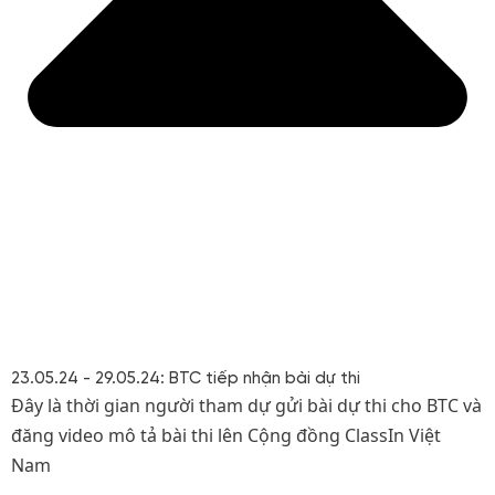
23.05.24 - 29.05.24: BTC tiếp nhận bài dự thi
Đây là thời gian người tham dự gửi bài dự thi cho BTC và
đăng video mô tả bài thi lên Cộng đồng ClassIn Việt
Nam