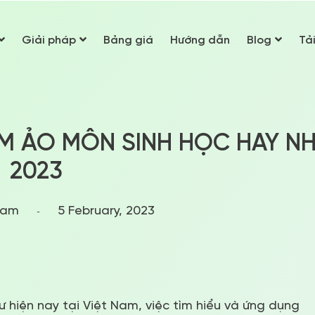
Giải pháp
Bảng giá
Hướng dẫn
Blog
Tả
ỆM ẢO MÔN SINH HỌC HAY N
2023
Nam
5 February, 2023
 hiện nay tại Việt Nam, việc tìm hiểu và ứng dụng