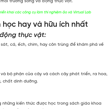
, môi trường sống và động thực vật.
triển khai các công cụ làm thí nghiệm ảo và Virtual Lab
 học hay và hữu ích nhất
động thực vật:
 sát, cá, ếch, chim, hay côn trùng để khám phá về
và bộ phận của cây và cách cây phát triển, ra hoa,
c, chất dinh dưỡng.
 những kiến thức được học trong sách giáo khoa