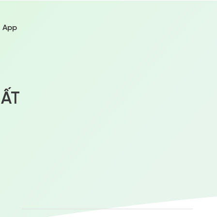
i App
HẤT