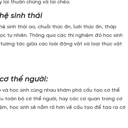
 lai thuần chủng và lai chéo.
hệ sinh thái
 sinh thái ao, chuỗi thức ăn, lưới thức ăn, tháp
lọc tự nhiên. Thông qua các thí nghiệm đó học sinh
tương tác giữa các loài động vật và loại thực vật
cơ thể người:
ô và học sinh cùng nhau khám phá cấu tạo cơ thể
ẩu toàn bộ cơ thể người, hay các cơ quan trong cơ
iệm, học sinh sẽ nắm rõ hơn về cấu tạo để tạo ra cơ