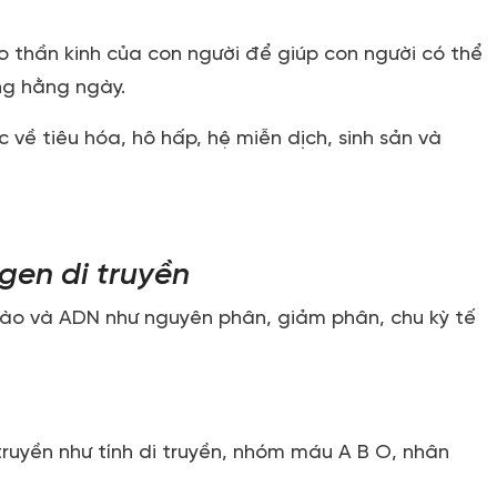
ạo thần kinh của con người để giúp con người có thể
ng hằng ngày.
 về tiêu hóa, hô hấp, hệ miễn dịch, sinh sản và
gen di truyền
 bào và ADN như nguyên phân, giảm phân, chu kỳ tế
 truyền như tính di truyền, nhóm máu A B O, nhân