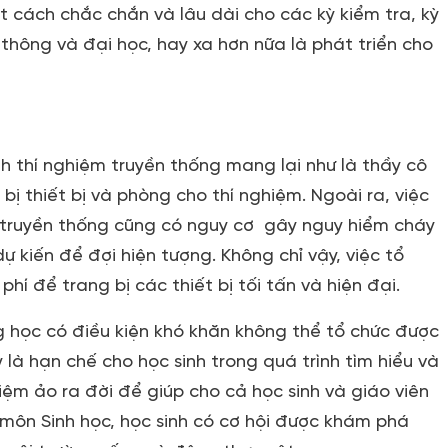
t cách chắc chắn và lâu dài cho các kỳ kiểm tra, kỳ
 thông và đại học, hay xa hơn nữa là phát triển cho
h thí nghiệm truyền thống mang lại như là thầy cô
bị thiết bị và phòng cho thí nghiệm. Ngoài ra, việc
 truyền thống cũng có nguy cơ gây nguy hiểm cháy
dự kiến để đợi hiện tượng. Không chỉ vậy, việc tổ
phí để trang bị các thiết bị tối tấn và hiện đại.
g học có điều kiện khó khăn không thể tổ chức được
 là hạn chế cho học sinh trong quá trình tìm hiểu và
iệm ảo ra đời để giúp cho cả học sinh và giáo viên
 môn Sinh học, học sinh có cơ hội được khám phá