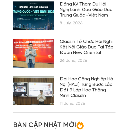
Đăng Ký Tham Dự Hội
Nghị Lãnh Đạo Giáo Dục
Trung Quốc -Việt Nam
8 July, 2026
ClassIn Tổ Chức Hội Nghị
Kết Nối Giáo Dục Tại Tập
Đoàn New Oriental
26 June, 2026
Đại Học Công Nghiệp Hà
Nội (HAUI) Từng Bước Lắp
Đặt 9 Lớp Học Thông
Minh ClassIn
11 June, 2026
BẢN CẬP NHẬT MỚI