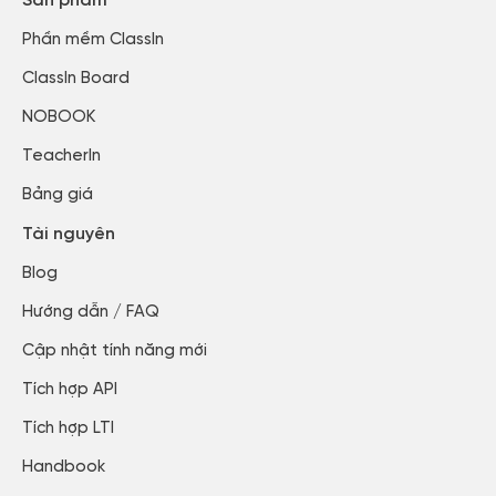
Sản phẩm
Phần mềm ClassIn
ClassIn Board
NOBOOK
TeacherIn
Bảng giá
Tài nguyên
Blog​
Hướng dẫn / FAQ​
Cập nhật tính năng mới​
Tích hợp API​
Tích hợp LTI
Handbook