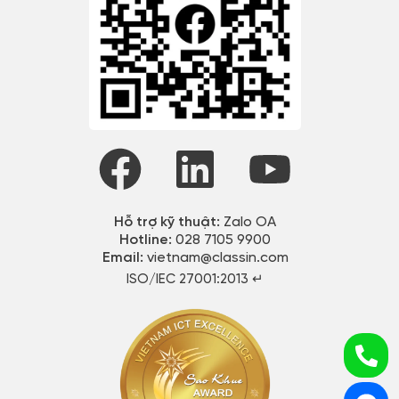
Hỗ trợ kỹ thuật:
Zalo OA
Hotline:
028 7105 9900
Email:
vietnam@classin.com
ISO/IEC 27001:2013 ↵​