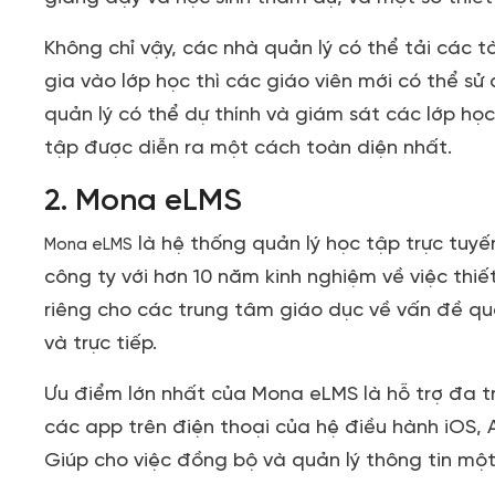
Không chỉ vậy, các nhà quản lý có thể tải các t
gia vào lớp học thì các giáo viên mới có thể sử
quản lý có thể dự thính và giám sát các lớp họ
tập được diễn ra một cách toàn diện nhất.
2. Mona eLMS
là hệ thống quản lý học tập trực tuyế
Mona eLMS
công ty với hơn 10 năm kinh nghiệm về việc thi
riêng cho các trung tâm giáo dục về vấn đề quả
và trực tiếp.
Ưu điểm lớn nhất của Mona eLMS là hỗ trợ đa t
các app trên điện thoại của hệ điều hành iOS, 
Giúp cho việc đồng bộ và quản lý thông tin một