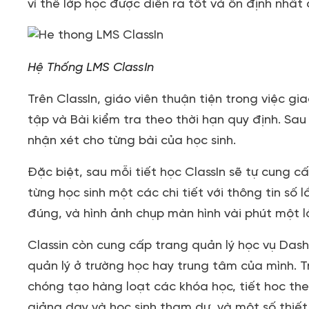
vì thế lớp học được diễn ra tốt và ổn định nhấ
Hệ Thống LMS ClassIn
Trên ClassIn, giáo viên thuận tiện trong việc gi
tập và Bài kiểm tra theo thời hạn quy định. 
nhận xét cho từng bài của học sinh.
Đặc biệt, sau mỗi tiết học ClassIn sẽ tự cung c
từng học sinh một các chi tiết với thông tin số l
đúng, và hình ảnh chụp màn hình vài phút một l
Classin còn cung cấp trang quản lý học vụ Dash
quản lý ở trường học hay trung tâm của mình. 
chóng tạo hàng loạt các khóa học, tiết hoc the
giảng dạy và học sinh tham dự, và một số thiết