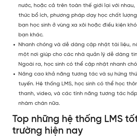
nước, hoặc cả trên toàn thế giới lại với nhau,
thức bổ ích, phương pháp dạy học chất lượng 
bạn học sinh ở vùng xa xôi hoặc điều kiện kh
bạn khác.
Nhanh chóng và dễ dàng cập nhật tài liệu, nộ
một nơi giúp cho các nhà quản lý dễ dàng tim
Ngoài ra, học sinh có thể cập nhật nhanh chó
Nâng cao khả năng tương tác và sự hứng thú c
tuyến. Hệ thống LMS, học sinh có thể học th
thanh, video, và các tính năng tương tác hấ
nhàm chán nữa.
Top những hệ thống LMS tốt 
trường hiện nay