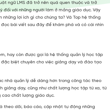
huật ngữ LMS đã trở nên quá quen thuộc và trở
ý đối với những người làm ở mảng giáo dục. Vậy
 những lợi ích gì cho chúng ta? Và Top hệ thống
i đọc bài viết sau đây để khám phá và có cái nhìn
m, hay còn được gọi là hệ thống quản lý học tập
ế đặc biệt chuyên cho việc giảng dạy và đào tạo
c nhà quản lý dễ dàng hơn trong công tác theo
rình giảng dạy, cũng như chất lượng học tập từ xa, từ
 cao chất lượng giáo dục.
 theo dõi, báo cáo, cập nhật tự động những