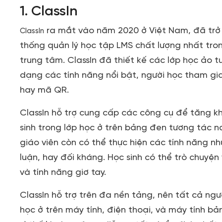
1. ClassIn
ra mắt vào năm 2020 ở Việt Nam, đã tr
ClassIn
thống quản lý học tập LMS chất lượng nhất tro
trung tâm. ClassIn đã thiết kế các lớp học ảo 
dạng các tính năng nổi bật, người học tham gia
hay mã QR.
ClassIn hỗ trợ cung cấp các công cụ để tăng k
sinh trong lớp học ở trên bảng đen tương tác nơ
giáo viên còn có thể thực hiện các tính năng n
luận, hay đối kháng. Học sinh có thể trò chuyệ
và tính năng giơ tay.
ClassIn hỗ trợ trên đa nền tảng, nên tất cả ng
học ở trên máy tính, điện thoại, và máy tính bả