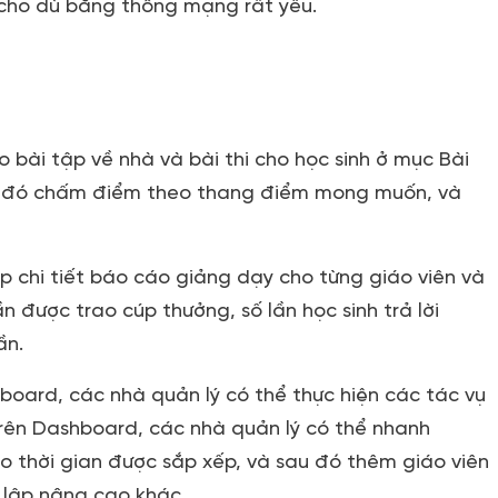
t cho dù băng thông mạng rất yếu.
ao bài tập về nhà và bài thi cho học sinh ở mục Bài
Sau đó chấm điểm theo thang điểm mong muốn, và
ấp chi tiết báo cáo giảng dạy cho từng giáo viên và
ần được trao cúp thưởng, số lần học sinh trả lời
ần.
board, các nhà quản lý có thể thực hiện các tác vụ
Trên Dashboard, các nhà quản lý có thể nhanh
o thời gian được sắp xếp, và sau đó thêm giáo viên
 lập nâng cao khác.