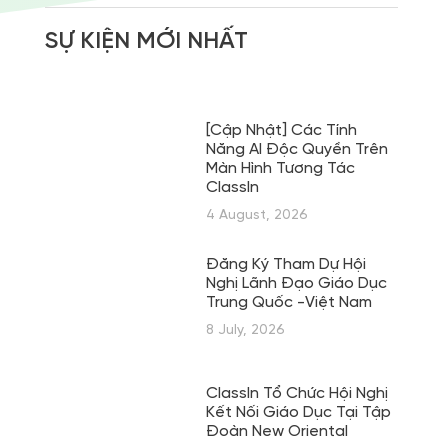
SỰ KIỆN MỚI NHẤT
[Cập Nhật] Các Tính
Năng AI Độc Quyền Trên
Màn Hình Tương Tác
ClassIn
4 August, 2026
Đăng Ký Tham Dự Hội
Nghị Lãnh Đạo Giáo Dục
Trung Quốc -Việt Nam
8 July, 2026
ClassIn Tổ Chức Hội Nghị
Kết Nối Giáo Dục Tại Tập
Đoàn New Oriental