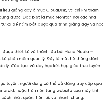
ài liệu giảng dạy ở mục CloudDisk, và chỉ khi tham
 dụng được. Đặc biệt là mục Monitor, nơi các nhà
c từ xa để nắm bắt được quá trinh giảng dạy và học
n được thiết kế và thành lập bởi Mona Media –
ết kế phần mềm quản lý. Đây là một hệ thống dành
n lý, đào tạo, và dạy học kết hợp giữa trực tuyến
rực tuyến, người dùng có thể dễ dàng truy cập qua
Android, hoặc trên nền tảng website của máy tính.
 cách nhất quán, tiện lợi, và nhanh chóng.