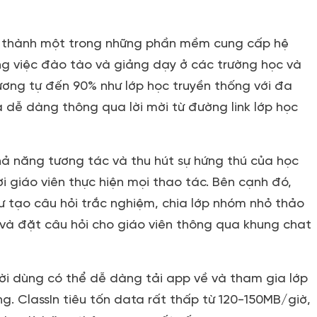
ở thành một trong những phần mềm cung cấp hệ
ng việc đào tào và giảng dạy ở các trường học và
tương tự đến 90% như lớp học truyền thống với đa
 dễ dàng thông qua lời mời từ đường link lớp học
hả năng tương tác và thu hút sự hứng thú của học
i giáo viên thực hiện mọi thao tác. Bên cạnh đó,
hư tạo câu hỏi trắc nghiệm, chia lớp nhóm nhỏ thảo
n và đặt câu hỏi cho giáo viên thông qua khung chat
ười dùng có thể dễ dàng tải app về và tham gia lớp
ng. ClassIn tiêu tốn data rất thấp từ 120-150MB/giờ,