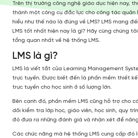
Trên thị trường công nghệ giáo dục hiện nay, t
thành một công cụ đắc lực cho công tác quản l
hiểu như thế nào là đúng về LMS? LMS mang đến
LMS tốt nhất hiện nay là gì? Hãy cùng chúng tô
tổng quan nhất về hệ thống LMS.
LMS là gì?
LMS là viết tắt của Learning Management Syste
trực tuyến. Được biết đến là phần mềm thiết k
trực tuyến cho học sinh ở số lượng lớn.
Bên cạnh đó, phần mềm LMS cũng hỗ trợ cho cá
dõi kiểm tra lớp học, giáo viên, học sinh, quy t
đó đưa ra những đánh giá và nhận xét để nâng
Các chức năng mà hệ thống LMS cung cấp đó là