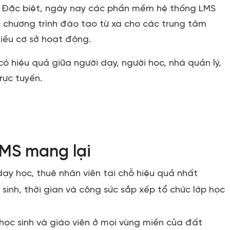
nh. Đặc biệt, ngày nay các phần mềm hệ thống LMS
c chương trình đào tạo từ xa cho các trung tâm
iều cơ sở hoạt động.
ó hiệu quả giữa người dạy, người học, nhà quản lý,
rực tuyến.
LMS mang lại
 dạy học, thuê nhân viên tại chỗ hiệu quả nhất
c sinh, thời gian và công sức sắp xếp tổ chức lớp học
 học sinh và giáo viên ở mọi vùng miền của đất