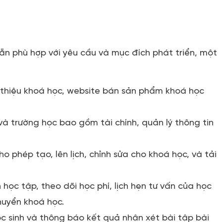
sẵn phù hợp với yêu cầu và mục đích phát triển, một
ới thiệu khoá học, website bán sản phẩm khoá học
à trường học bao gồm tài chính, quản lý thông tin
o phép tạo, lên lịch, chỉnh sửa cho khoá học, và tải
 học tập, theo dõi học phí, lịch hẹn tư vấn của học
huyển khoá học.
học sinh và thông báo kết quả nhận xét bài tập bài