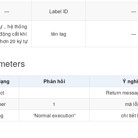
—
Label ID
—
tự，hệ thống
 động cắt khi
tên tag
—
 hơn 20 ký tự
meters
dạng
Phản hồi
Ý ngh
ct
Return messa
ber
1
mã lỗ
ng
“Normal execution”
chi tiết 