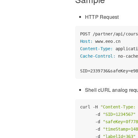
HTTP Request
Host:
Content-Type:
Cache-Control:
 no-cache
Shell cURL analog reque
curl -H 
"Content-Type:
      -d 
"SID=1234567"
 
      -d 
"safeKey=0f77
      -d 
"timeStamp=14
      -d 
"labelId=363"
 