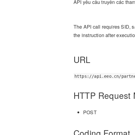
API yêu cầu truyền các tham
The API call requires SID, 
the instruction after executi
URL
https://api.eeo.cn/partn
HTTP Request 
POST
Coding Format