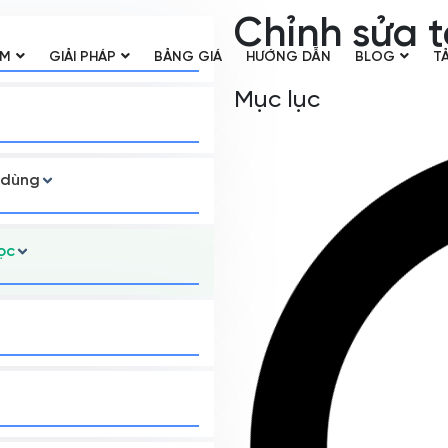
Chỉnh sửa 
ẨM
GIẢI PHÁP
BẢNG GIÁ
HƯỚNG DẪN
BLOG
TẢ
Mục lục
i dùng
ọc