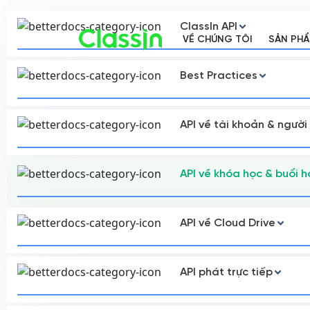
ClassIn API
VỀ CHÚNG TÔI
SẢN PH
Best Practices
API về tài khoản & ngườ
API về khóa học & buổi h
API về Cloud Drive
API phát trực tiếp