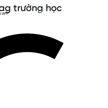
tag trường học
HỖ TRỢ KỸ THUẬT
I APP