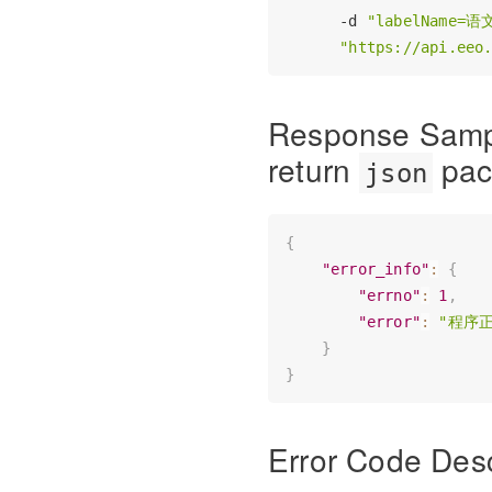
      -d 
"labelName=语
"https://api.eeo
Response Sam
return
pac
json
{
"error_info"
:
{
"errno"
:
1
,
"error"
:
"程序
}
}
Error Code Desc