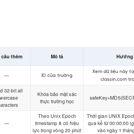
 cầu thêm
Mô tả
Hướng
Xem dữ liệu này tạ
—
ID của trường
classin.com tr
d 32-bit all
Khóa bảo mật xác
owercase
safeKey=MD5(SECR
thực trường học
aracters
Theo Unix Epoch
Thời gian UNIX Epoch 
—
timestamp & có hiệu
qua kể từ 00:00:00 (
lực trong vòng 20 phút
vào ngày 1 thán