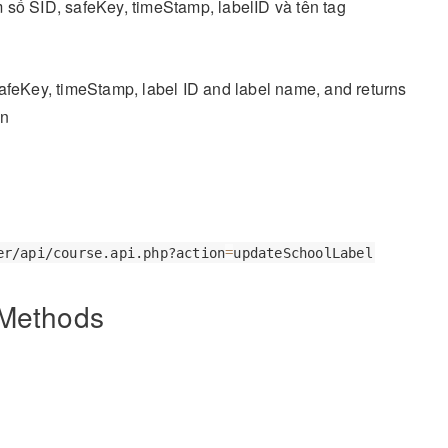
 số SID, safeKey, timeStamp, labelID và tên tag
safeKey, timeStamp, label ID and label name, and returns
on
er/api/course.api.php?action
=
updateSchoolLabel
Methods