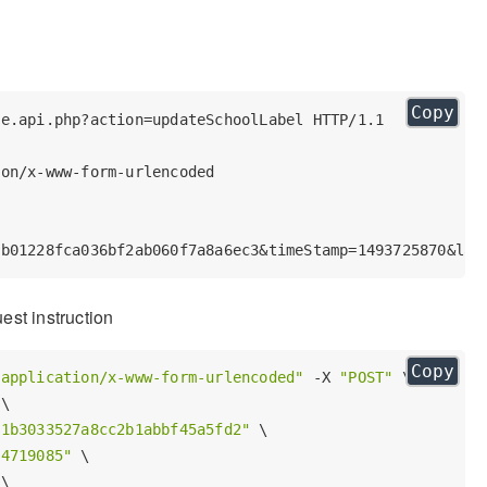
Copy


st instruction
Copy
 application/x-www-form-urlencoded"
 -X 
"POST"
 \

\

81b3033527a8cc2b1abbf45a5fd2"
 \

84719085"
 \

\
