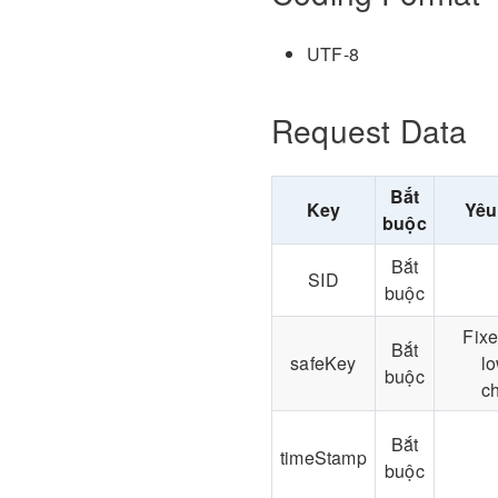
UTF-8
Request Data
Bắt
Key
Yêu
buộc
Bắt
SID
buộc
Fixe
Bắt
safeKey
l
buộc
ch
Bắt
timeStamp
buộc