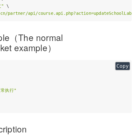
文"
 \

.cn/partner/api/course.api.php?action=updateSchoolLabel
ple（The normal
ket example）
Copy
正常执行"
ription