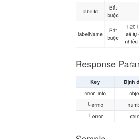
Bắt
labelId
buộc
1-20 
Bắt
labelName
sẽ tự
buộc
nhiều
Response Para
Key
Định 
error_info
obje
└ errno
num
└ error
stri
Sample