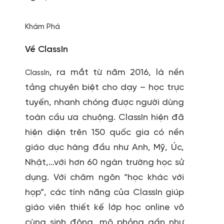
Khám Phá
Về ClassIn
, ra mắt từ năm 2016, là nền
ClassIn
tảng chuyên biệt cho dạy – học trực
tuyến, nhanh chóng được người dùng
toàn cầu ưa chuộng. ClassIn hiện đã
hiện diện trên 150 quốc gia có nền
giáo dục hàng đầu như Anh, Mỹ, Úc,
Nhật,…với hơn 60 ngàn trường học sử
dụng. Với châm ngôn “học khác với
họp”, các tính năng của ClassIn giúp
giáo viên thiết kế lớp học online vô
cùng sinh động, mô phỏng gần như