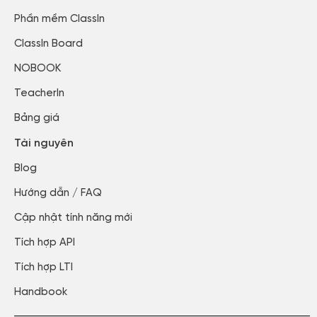
Phần mềm ClassIn
ClassIn Board
NOBOOK
TeacherIn
Bảng giá
Tài nguyên
Blog​
Hướng dẫn / FAQ​
Cập nhật tính năng mới​
Tích hợp API​
Tích hợp LTI
Handbook