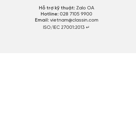
Hỗ trợ kỹ thuật:
Zalo OA
Hotline:
028 7105 9900
Email:
vietnam@classin.com
ISO/IEC 27001:2013 ↵​