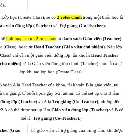
óa. 
 Lớp học (Create Class), sẽ có 
2 roles chính
 trong một buổi học là 
áo viên đứng lớp (Teacher)
 và 
Trợ giảng (Co-Teacher)
. 
hể 
linh hoạt set up 2 roles này
 từ 
danh sách Giáo viên (Teacher)
 (Class), hoặc từ 
Head Teacher (Giáo viên chủ nhiệm)
. Nếu lớp 
Class) chỉ cần một giáo viên đứng lớp, tài khoản 
Head Teacher 
 chủ nhiệm) 
sẽ là Giáo viên đứng lớp chính (Teacher) cho tất cả cả 
lớp khi tạo lớp học (Create Class).
khoản A là Head Teacher của khóa, tài khoản B là giáo viên, tài 
khoản C là trợ giảng. Ở buổi học ngày 6/2, admin có thể set up cho B làm 
 đứng lớp (Teacher)
 và A là 
Trợ giảng (Co-Teacher)
; nhưng đến 
/2 A có thể được set up làm 
Giáo viên đứng lớp (Teacher)
 và B có 
thể là  
Trợ giảng (Co-Teacher)
.)
her (Giáo 
Cả giáo viên và trợ giảng của trung tâm, khi được 