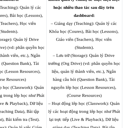
Teaching): Quản lý các 
hoặc nhiều thao tác sau đây trên 
es), Bài học (Lessons), 
dashboard:
Teachers), Học viên 
– Giảng dạy (Teaching): Quản lý các 
(Students).
Khóa học (Coures), Bài học (Lessons), 
torage): Quản lý Drive 
Giáo viên (Teachers), Học viên 
ive) (vd: phân quyền học 
(Students).
thành viên, etc.), Ngân 
– Lưu trữ (Storage): Quản lý Drive 
 (Question Bank), Tài 
trường (Org Drive) (vd: phân quyền học 
c (Lesson Resources), 
liệu, quản lý thành viên, etc.), Ngân 
rse Resources)
hàng câu hỏi (Question Bank), Tài 
p học (Classwork): Quản 
nguyên lớp học (Lesson Resources), 
g trong lớp học như Phát 
(Course Resources)
Live & Playback), Dữ liệu 
– Hoạt động lớp học (Classwork): Quản 
aching Data), Bài tập 
lý các hoạt động trong lớp học như Phát 
), Bài kiểm tra (Test).
lại trực tiếp (Live & Playback), Dữ liệu 
ss): Quản lý việc Giám 
giảng dạy (Teaching Data), Bài tập 