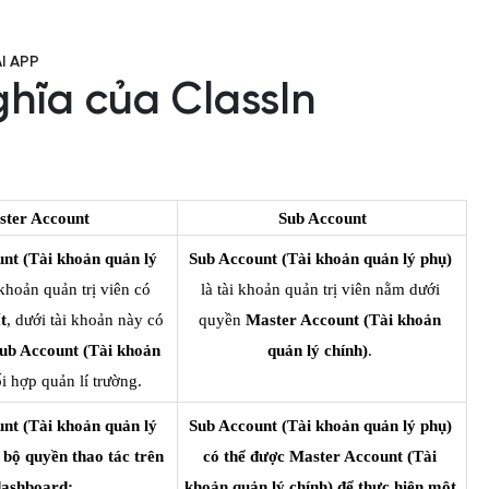
HỖ TRỢ KỸ THUẬT
I APP
hĩa của ClassIn
ster Account
Sub Account
nt (Tài khoản quản lý 
Sub Account (Tài khoản quản lý phụ)
 khoản quản trị viên có 
là tài khoản quản trị viên nằm dưới 
t
, dưới tài khoản này có 
quyền 
Master Account (Tài khoản 
ub Account (Tài khoản 
quản lý chính)
. 
i hợp quản lí trường. 
nt (Tài khoản quản lý 
Sub Account (Tài khoản quản lý phụ) 
 bộ quyền thao tác trên 
có thể được Master Account (Tài 
dashboard:
khoản quản lý chính) để thực hiện một 