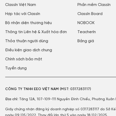
ClassIn Việt Nam​
Phần mềm ClassIn
Hợp tác với ClassIn
ClassIn Board
Bộ nhận diện thương hiệu
NOBOOK
Thông tin Liên hệ & Xuất hóa đơn​
TeacherIn
Thỏa thuận người dùng​
Bảng giá
Điều kiện giao dịch chung
Chính sách bảo mật​
Tuyển dụng​
CÔNG TY TNHH EEO VIỆT NAM
(MST:
0317283117)
Địa chỉ:
Tầng 12A, 107-109-111 Nguyễn Đình Chiểu, Phường Xuân
Giấy chứng nhận đăng ký doanh nghiệp số 0317283117 do Sở Kế
ngày 09/05/2022. Thay đổi lần thứ 5 vào ngày 18/02/2025.