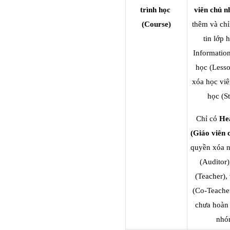
trình học 
viên chủ n
(Course)
thêm và chỉ
tin lớp h
Information
học (Lesso
xóa học viê
học (St
Chỉ có 
He
(Giáo viên 
quyền xóa n
(Auditor),
(Teacher), 
(Co-Teacher
chưa hoàn 
nhó