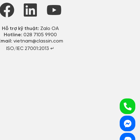
Hỗ trợ kỹ thuật:
Zalo OA
Hotline:
028 7105 9900
Email:
vietnam@classin.com
ISO/IEC 27001:2013 ↵​