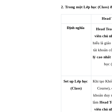
2. Trong một Lớp học (Class) 
Head 
Định nghĩa 
Head Teac
viên chủ n
hiểu là giáo 
tài khoản có
lý cao nhất 
học (
Set up Lớp học 
Khi tạo Khóa
(Class)
Course), c
khoản duy n
làm 
Head Te
viên chủ n