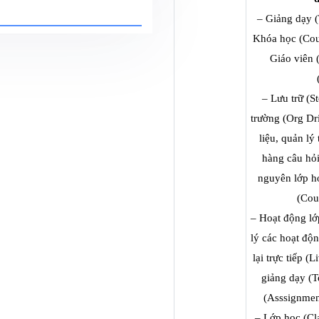
– Giảng dạy (
Khóa học (Cour
Giáo viên (
– Lưu trữ (S
trường (Org Dr
liệu, quản lý 
hàng câu hỏi
nguyên lớp họ
(Cou
– Hoạt động lớ
lý các hoạt độn
lại trực tiếp (
giảng dạy (Te
(Asssignment
– Lớp học (Cla