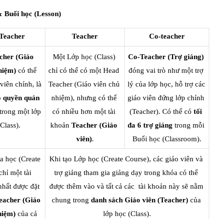
& Buổi học (Lesson)
Teacher
Teacher
Co-teacher
her (Giáo 
Một Lớp học (Class) 
Co-Teacher (Trợ giảng)
hiệm)
 có thể 
chỉ có thể có một Head 
đóng vai trò như một trợ 
viên chính, là 
Teacher (Giáo viên chủ 
lý của lớp học, hỗ trợ các 
 
quyền quản 
nhiệm), nhưng có thể 
giáo viên đứng lớp chính 
trong một lớp 
có nhiều hơn một tài 
(Teacher). Có thể có
 tối 
Class).
khoản 
Teacher (Giáo 
đa 6 trợ giảng
 trong mỗi 
viên)
.
Buổi học (Classroom).
 học (Create 
Khi tạo Lớp học (Create Course), các giáo viên và 
hỉ một tài 
trợ giảng tham gia giảng dạy trong khóa có thể 
hất được đặt 
được thêm vào và tất cả các  tài khoản này sẽ nằm 
acher (Giáo 
chung trong 
danh sách Giáo viên (Teacher)
 của 
hiệm)
 của cả 
lớp học (Class).