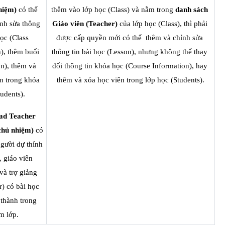
hiệm)
 có thể 
thêm vào lớp học (Class) và nằm trong 
danh sách 
nh sửa thông 
Giáo viên (Teacher)
 của lớp học (Class), thì phải 
ọc (Class 
được cấp quyền mới có thể  thêm và chỉnh sửa 
), thêm buổi 
thông tin bài học (Lesson), nhưng không thể thay 
n), thêm và 
đổi thông tin khóa học (Course Information), hay 
n trong khóa 
thêm và xóa học viên trong lớp học (Students).
udents). 
ad Teacher 
chủ nhiệm)
 có 
gười dự thính 
 giáo viên 
và trợ giảng 
) có bài học 
thành trong 
m lớp.