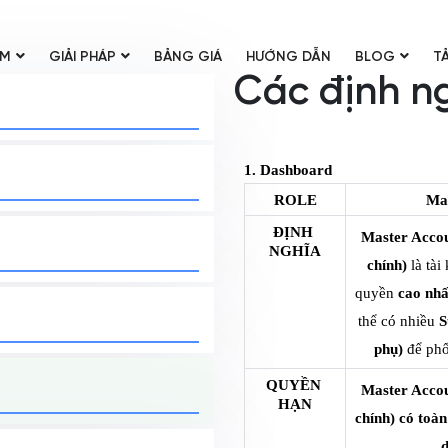
ẨM
GIẢI PHÁP
BẢNG GIÁ
HƯỚNG DẪN
BLOG
TẢ
Các định ng
1. Dashboard
ROLE
Ma
ĐỊNH 
Master Accou
NGHĨA
chính)
 là tài
quyền 
cao nhấ
thể có nhiều 
S
phụ)
 để phố
QUYỀN 
Master Accou
HẠN
chính) có toàn