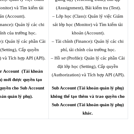
onitor) và Tìm kiếm tài 
(Asssignment), Bài kiểm tra (Test).
ản (Account).
– Lớp học (Class): Quản lý việc Giám 
inance): Quản lý các chi 
sát lớp học (Monitor) và Tìm kiếm tài 
hính của trường học.
khoản (Account).
e): Quản lý các phần Cài 
– Tài chính (Finance): Quản lý các chi 
 (Setting), Cấp quyền 
phí, tài chính của trường học.
) và Tích hợp API (API).
– Hồ sơ (Profile): Quản lý các phần Cài 
đặt lớp học (Setting), Cấp quyền 
r Account  (Tài khoản 
(Authorization) và Tích hợp API (API).
h) mới được quyền tạo 
quyền cho Sub Account 
Sub Account (Tài khoản quản lý phụ) 
oản quản lý phụ).
không thể tạo thêm và trao quyền cho 
Sub Account (Tài khoản quản lý phụ) 
khác. 