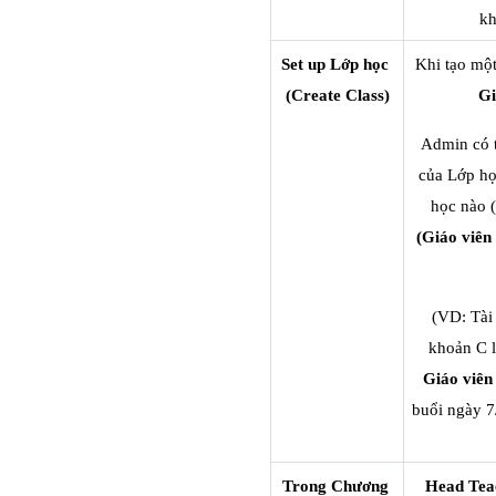
kh
Set up Lớp học 
Khi tạo một
(Create Class)
Gi
Admin có t
của Lớp học
học nào (
(Giáo viên
(VD: Tài 
Giáo viên
buổi ngày 7
Trong Chương 
Head Teac