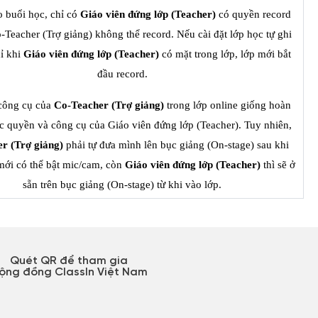
 buổi học, chỉ có 
Giáo viên đứng lớp (Teacher)
 có quyền record 
-Teacher (Trợ giảng) không thể record. Nếu cài đặt lớp học tự ghi 
ỉ khi 
Giáo viên đứng lớp (Teacher)
 có mặt trong lớp, lớp mới bắt 
đầu record.
ông cụ của 
Co-Teacher (Trợ giảng) 
trong lớp online giống hoàn 
toàn với các quyền và công cụ của Giáo viên đứng lớp (Teacher). Tuy nhiên, 
r (Trợ giảng) 
phải tự đưa mình lên bục giảng (On-stage) sau khi 
mới có thể bật mic/cam, còn 
Giáo viên đứng lớp (Teacher)
 thì sẽ ở 
sẵn trên bục giảng (On-stage) từ khi vào lớp.
Quét QR để tham gia
ộng đồng ClassIn Việt Nam