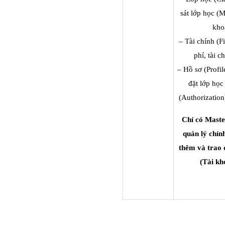
sát lớp học (M
kho
– Tài chính (F
phí, tài c
– Hồ sơ (Profil
đặt lớp học
(Authorization
Chỉ có Maste
quản lý chín
thêm và trao 
(Tài kh