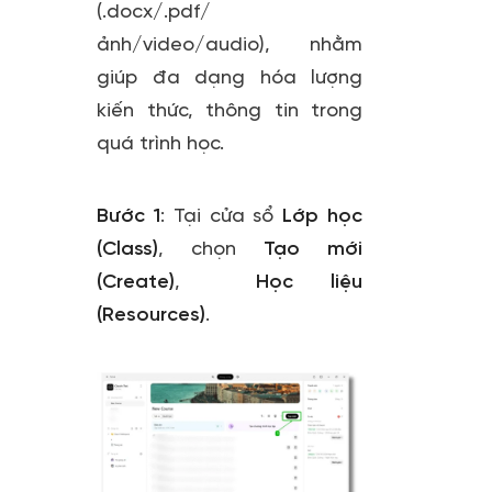
(.docx/.pdf/
ảnh/video/audio), nhằm
giúp đa dạng hóa lượng
kiến thức, thông tin trong
quá trình học.
Bước 1
:
Tại cửa sổ
Lớp học
(Class)
, chọn
Tạo mới
(Create)
,
Học liệu
(Resources)
.