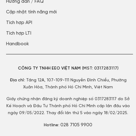
Hướng dẫn / FAQ​
Cập nhật tính năng mới​
Tích hợp API​
Tích hợp LTI
Handbook
CÔNG TY TNHH EEO VIỆT NAM
(MST:
0317283117)
Địa chỉ:
Tầng 12A, 107-109-111 Nguyễn Đình Chiểu, Phường
Xuân Hòa, Thành phố Hồ Chí Minh, Việt Nam
Giấy chứng nhận đăng ký doanh nghiệp số 0317283117 do Sở
Kế Hoạch và Đầu Tư Thành phố Hồ Chí Minh cấp lần đầu vào
ngày 09/05/2022. Thay đổi lần thứ 5 vào ngày 18/02/2025.
028 7105 9900
Hotline: