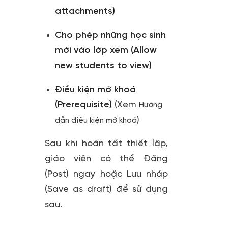
attachments)
Cho phép những học sinh
mới vào lớp xem (Allow
new students to view)
Điều kiện mở khoá
(Prerequisite)
(Xem
Hướng
)
dẫn điều kiện mở khoá
Sau khi hoàn tất thiết lập,
giáo viên có thể
Đăng
(Post)
ngay hoặc
Lưu nháp
(Save as draft)
để sử dụng
sau.