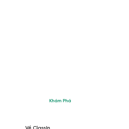
Tham Gia
Cộng Đồng
Giáo Viên Sử
Dụng ClassIn
Nhanh chóng giải
đáp thắc mắc và kết
nối với các chuyên
gia giàu kinh nghiệm
Khám Phá
Về ClassIn