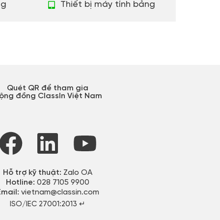
ng
Thiết bị máy tính bảng
Quét QR để tham gia
ộng đồng ClassIn Việt Nam
Hỗ trợ kỹ thuật:
Zalo OA
Hotline:
028 7105 9900
Email:
vietnam@classin.com
ISO/IEC 27001:2013 ↵​