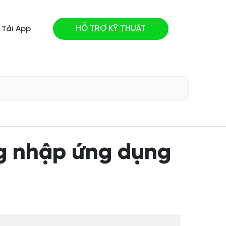
HỖ TRỢ KỸ THUẬT
Tải App
g nhập ứng dụng