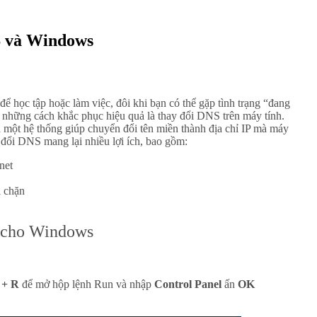
 và Windows
 học tập hoặc làm việc, đôi khi bạn có thể gặp tình trạng “đang
g những cách khắc phục hiệu quả là thay đổi DNS trên máy tính.
ột hệ thống giúp chuyển đổi tên miền thành địa chỉ IP mà máy
y đổi DNS mang lại nhiều lợi ích, bao gồm:
net
ị chặn
 cho Windows
 + R
để mở hộp lệnh Run và nhập
Control Panel
ấn
OK