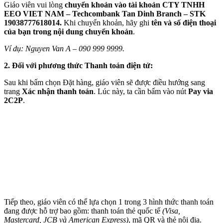
Giáo viên vui lòng
chuyển khoản vào tài khoản CTY TNHH
EEO VIET NAM – Techcombank Tan Dinh Branch – STK
19038777618014.
Khi chuyển khoản,
hãy
ghi
tên và số điện thoại
của bạn trong nội dung chuyển khoản
.
Ví dụ: Nguyen Van A – 090 999 9999.
2. Đối với phương thức Thanh toán điện tử:
Sau khi bấm chọn Đặt hàng, giáo viên sẽ được điều hướng sang
trang
Xác nhận thanh toán
. Lúc này, ta cần bấm vào nút
Pay via
2C2P
.
Tiếp theo, giáo viên có thể lựa chọn 1 trong 3 hình thức thanh toán
đang được hỗ trợ bao gồm: thanh toán thẻ quốc tế
(Visa,
Mastercard, JCB và American Express)
, mã QR và thẻ nội địa.