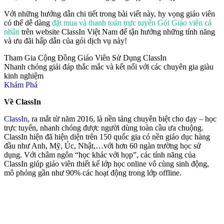
Với những hướng dẫn chi tiết trong bài viết này, hy vọng giáo viên
có thể dễ dàng
đặt mua và thanh toán trực tuyến Gói Giáo viên cá
nhân
trên website ClassIn Việt Nam để tận hưởng những tính năng
và ưu đãi hấp dẫn của gói dịch vụ này!
Tham Gia Cộng Đồng Giáo Viên Sử Dụng ClassIn
Nhanh chóng giải đáp thắc mắc và kết nối với các chuyên gia giàu
kinh nghiệm
Khám Phá
Về ClassIn
ClassIn
, ra mắt từ năm 2016, là nền tảng chuyên biệt cho dạy – học
trực tuyến, nhanh chóng được người dùng toàn cầu ưa chuộng.
ClassIn hiện đã hiện diện trên 150 quốc gia có nền giáo dục hàng
đầu như Anh, Mỹ, Úc, Nhật,…với hơn 60 ngàn trường học sử
dụng. Với châm ngôn “học khác với họp”, các tính năng của
ClassIn giúp giáo viên thiết kế lớp học online vô cùng sinh động,
mô phỏng gần như 90% các hoạt động trong lớp offline.