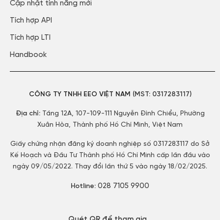
Cập nhật tính năng mới​
Tích hợp API​
Tích hợp LTI
Handbook
CÔNG TY TNHH EEO VIỆT NAM
(MST:
0317283117)
Địa chỉ:
Tầng 12A, 107-109-111 Nguyễn Đình Chiểu, Phường
Xuân Hòa, Thành phố Hồ Chí Minh, Việt Nam
Giấy chứng nhận đăng ký doanh nghiệp số 0317283117 do Sở
Kế Hoạch và Đầu Tư Thành phố Hồ Chí Minh cấp lần đầu vào
ngày 09/05/2022. Thay đổi lần thứ 5 vào ngày 18/02/2025.
028 7105 9900
Hotline:
Quét QR để tham gia