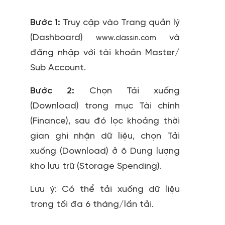
Bước 1:
Truy cập vào Trang quản lý
(Dashboard)
và
www.classin.com
đăng nhập với tài khoản
Master/
Sub Account.
Bước 2:
Chọn
Tải xuống
(Download)
trong mục
Tài chính
(Finance)
, sau đó lọc khoảng thời
gian ghi nhận dữ liệu, chọn
Tải
xuống (Download)
ở ô
Dung lượng
kho lưu trữ (
Storage Spending
)
.
Lưu ý: Có thể tải xuống dữ liệu
trong tối đa 6 tháng/lần tải.