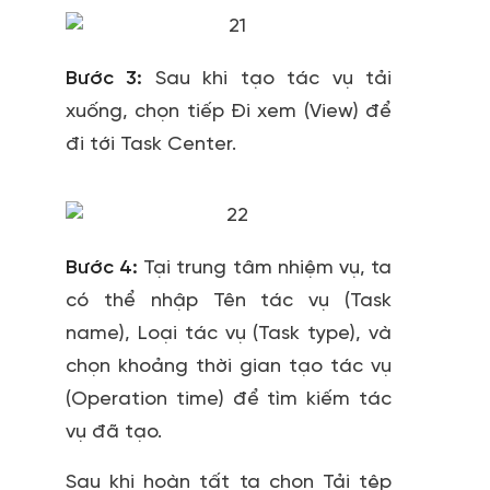
Bước 3:
Sau khi tạo tác vụ tải
xuống, chọn tiếp
Đi xem (View)
để
đi tới
Task Center
.
Bước 4:
Tại trung tâm nhiệm vụ, ta
có thể nhập
Tên tác vụ (Task
name)
,
Loại tác vụ (Task type)
, và
chọn
khoảng thời gian tạo tác vụ
(Operation time)
để tìm kiếm tác
vụ đã tạo.
Sau khi hoàn tất ta chọn
Tải tệp