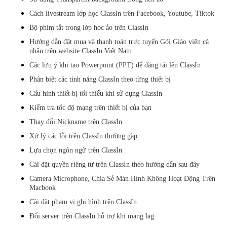
Cách livestream lớp học ClassIn trên Facebook, Youtube, Tiktok
Bộ phím tắt trong lớp học ảo trên ClassIn
Hướng dẫn đặt mua và thanh toán trực tuyến Gói Giáo viên cá
nhân trên website ClassIn Việt Nam
Các lưu ý khi tạo Powerpoint (PPT) để đăng tải lên ClassIn
Phân biệt các tính năng ClassIn theo từng thiết bị
Cấu hình thiết bị tối thiểu khi sử dụng ClassIn
Kiểm tra tốc độ mạng trên thiết bị của bạn
Thay đổi Nickname trên ClassIn
Xử lý các lỗi trên ClassIn thường gặp
Lựa chọn ngôn ngữ trên ClassIn
Cài đặt quyền riêng tư trên ClassIn theo hướng dẫn sau đây
Camera Microphone, Chia Sẻ Màn Hình Không Hoạt Động Trên
Macbook
Cài đặt phạm vi ghi hình trên ClassIn
Đổi server trên ClassIn hỗ trợ khi mạng lag