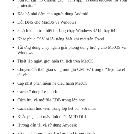
Sửa lỗi khi mở ClassIn gặp “This app has been blocked for your
protection”
Xóa bộ nhớ đệm cho người dùng Android
Đổi DNS cho MacOS và Windows
5 cách kiểm tra thiết bị đang chạy Windows 32 bit hay 64 bit
Khắc phục CSV bị lỗi tiếng Việt khi mở trên Excel
Tắt ứng dụng chạy ngầm giải phóng dung lượng cho MacOS và
Windows
Thiết lập ngày, giờ, hiển thị lịch trên MacOS
Chuyển đổi thời gian sang múi giờ GMT+7 trong dữ liệu Excel
tải về
Cập nhật phần mềm hệ điều hành MacOS
Cách sử dụng TeacherIn
Cách lưu và mở file EDB trong lớp học
Cách chặn học viên trong lớp kết bạn với nhau
Khắc phục khi máy tính thiếu MPD.DLL
Hướng dẫn tải và sử dụng Anydesk
Sử dụng Transparent background trong nền ảo