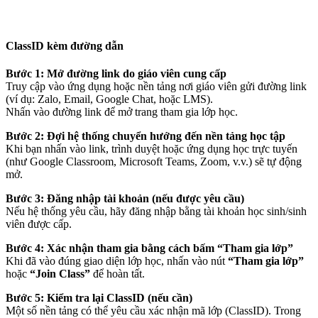
ClassID kèm đường dẫn
Bước 1: Mở đường link do giáo viên cung cấp
Truy cập vào ứng dụng hoặc nền tảng nơi giáo viên gửi đường link
(ví dụ: Zalo, Email, Google Chat, hoặc LMS).
Nhấn vào đường link để mở trang tham gia lớp học.
Bước 2: Đợi hệ thống chuyển hướng đến nền tảng học tập
Khi bạn nhấn vào link, trình duyệt hoặc ứng dụng học trực tuyến
(như Google Classroom, Microsoft Teams, Zoom, v.v.) sẽ tự động
mở.
Bước 3: Đăng nhập tài khoản (nếu được yêu cầu)
Nếu hệ thống yêu cầu, hãy đăng nhập bằng tài khoản học sinh/sinh
viên được cấp.
Bước 4: Xác nhận tham gia bằng cách bấm “Tham gia lớp”
Khi đã vào đúng giao diện lớp học, nhấn vào nút
“Tham gia lớp”
hoặc
“Join Class”
để hoàn tất.
Bước 5: Kiểm tra lại ClassID (nếu cần)
Một số nền tảng có thể yêu cầu xác nhận mã lớp (ClassID). Trong