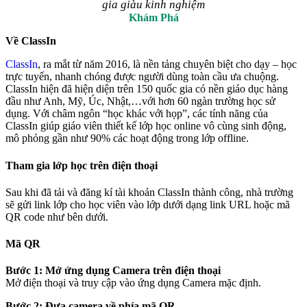
gia giàu kinh nghiệm
Khám Phá
Về ClassIn
ClassIn
, ra mắt từ năm 2016, là nền tảng chuyên biệt cho dạy – học
trực tuyến, nhanh chóng được người dùng toàn cầu ưa chuộng.
ClassIn hiện đã hiện diện trên 150 quốc gia có nền giáo dục hàng
đầu như Anh, Mỹ, Úc, Nhật,…với hơn 60 ngàn trường học sử
dụng. Với châm ngôn “học khác với họp”, các tính năng của
ClassIn giúp giáo viên thiết kế lớp học online vô cùng sinh động,
mô phỏng gần như 90% các hoạt động trong lớp offline.
Tham gia lớp học trên điện thoại
Sau khi đã tải và đăng kí tài khoản ClassIn thành công, nhà trường
sẽ gửi link lớp cho học viên vào lớp dưới dạng link URL hoặc mã
QR code như bên dưới.
Mã QR
Bước 1: Mở ứng dụng Camera trên điện thoại
Mở điện thoại và truy cập vào ứng dụng Camera mặc định.
Bước 2: Đưa camera về phía mã QR