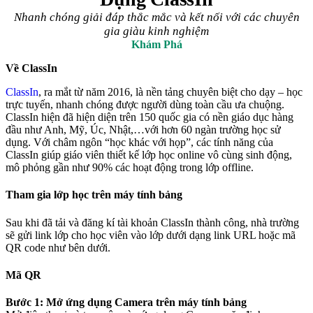
Nhanh chóng giải đáp thắc mắc và kết nối với các chuyên
gia giàu kinh nghiệm
Khám Phá
Về ClassIn
ClassIn
, ra mắt từ năm 2016, là nền tảng chuyên biệt cho dạy – học
trực tuyến, nhanh chóng được người dùng toàn cầu ưa chuộng.
ClassIn hiện đã hiện diện trên 150 quốc gia có nền giáo dục hàng
đầu như Anh, Mỹ, Úc, Nhật,…với hơn 60 ngàn trường học sử
dụng. Với châm ngôn “học khác với họp”, các tính năng của
ClassIn giúp giáo viên thiết kế lớp học online vô cùng sinh động,
mô phỏng gần như 90% các hoạt động trong lớp offline.
Tham gia lớp học trên máy tính bảng
Sau khi đã tải và đăng kí tài khoản ClassIn thành công, nhà trường
sẽ gửi link lớp cho học viên vào lớp dưới dạng link URL hoặc mã
QR code như bên dưới.
Mã QR
Bước 1: Mở ứng dụng Camera trên máy tính bảng