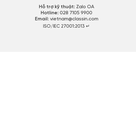
Hỗ trợ kỹ thuật:
Zalo OA
Hotline:
028 7105 9900
Email:
vietnam@classin.com
ISO/IEC 27001:2013 ↵​