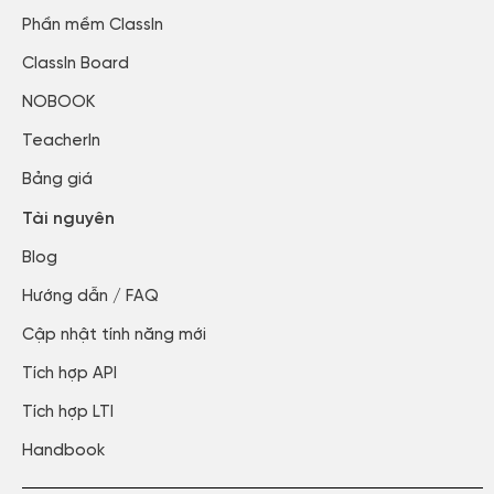
Phần mềm ClassIn
ClassIn Board
NOBOOK
TeacherIn
Bảng giá
Tài nguyên
Blog​
Hướng dẫn / FAQ​
Cập nhật tính năng mới​
Tích hợp API​
Tích hợp LTI
Handbook