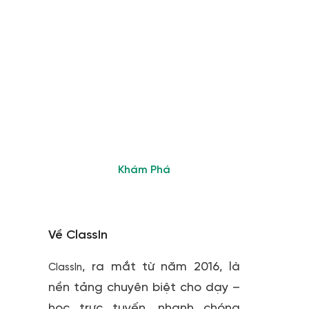
Tham Gia Cộng
Đồng Giáo Viên
Sử Dụng ClassIn
Nhanh chóng giải đáp
thắc mắc và kết nối với
các chuyên gia giàu kinh
nghiệm
Khám Phá
Về ClassIn
, ra mắt từ năm 2016, là
ClassIn
nền tảng chuyên biệt cho dạy –
học trực tuyến, nhanh chóng