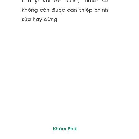
Lưu ý:
Khi đã start, Timer sẽ
không còn được can thiệp chỉnh
sửa hay dừng
Tham Gia Cộng
Đồng Giáo Viên
Sử Dụng ClassIn
Nhanh chóng giải đáp
thắc mắc và kết nối với
các chuyên gia giàu kinh
nghiệm
Khám Phá