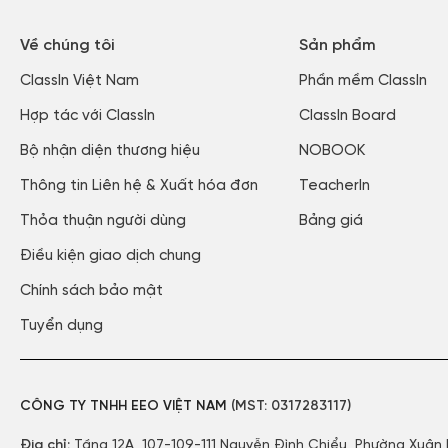
Về chúng tôi
Sản phẩm
ClassIn Việt Nam​
Phần mềm ClassIn
Hợp tác với ClassIn
ClassIn Board
Bộ nhận diện thương hiệu
NOBOOK
Thông tin Liên hệ & Xuất hóa đơn​
TeacherIn
Thỏa thuận người dùng​
Bảng giá
Điều kiện giao dịch chung
Chính sách bảo mật​
Tuyển dụng​
CÔNG TY TNHH EEO VIỆT NAM
(MST:
0317283117)
Địa chỉ:
Tầng 12A, 107-109-111 Nguyễn Đình Chiểu, Phường Xuân