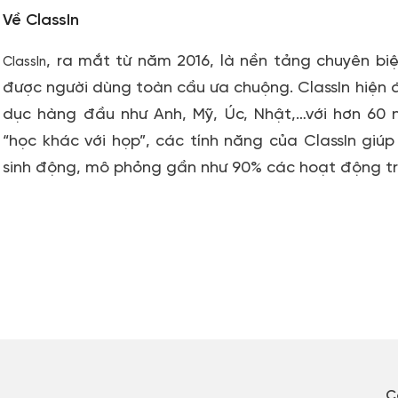
Về ClassIn
, ra mắt từ năm 2016, là nền tảng chuyên bi
ClassIn
được người dùng toàn cầu ưa chuộng. ClassIn hiện đ
dục hàng đầu như Anh, Mỹ, Úc, Nhật,…với hơn 60 
“học khác với họp”, các tính năng của ClassIn giúp
sinh động, mô phỏng gần như 90% các hoạt động tron
C