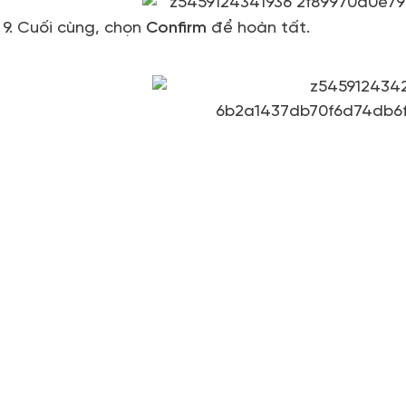
9. Cuối cùng, chọn
Confirm
để hoàn tất.
Tham Gia Cộng Đồng Giáo Viên Sử Dụ
Nhanh chóng giải đáp thắc mắc và kết nối với 
Khám Phá