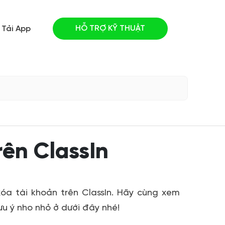
HỖ TRỢ KỸ THUẬT
Tải App
rên ClassIn
óa tài khoản trên ClassIn
. Hãy cùng xem
lưu ý nho nhỏ
ở dưới đây nhé!