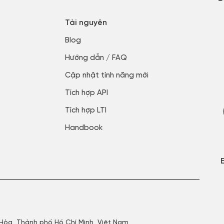
Tài nguyên
Blog​
Hướng dẫn / FAQ​
Cập nhật tính năng mới​
Tích hợp API​
Tích hợp LTI
Handbook
 Hòa, Thành phố Hồ Chí Minh, Việt Nam