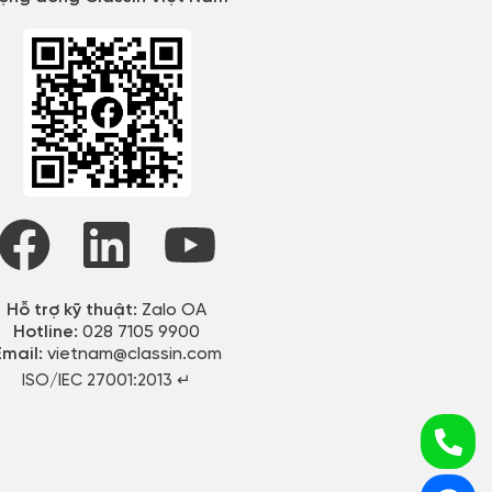
Hỗ trợ kỹ thuật:
Zalo OA
Hotline:
028 7105 9900
Email:
vietnam@classin.com
ISO/IEC 27001:2013 ↵​