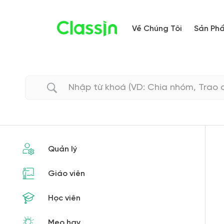
Về Chúng Tôi
Sản Ph
Quản lý
Giáo viên
Học viên
Mẹo hay