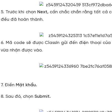
5. Trước khi chọn
Next,
cần chắc chắn rằng tất cả c
đều đã hoàn thành.
6. Mã code sẽ được ClassIn gửi đến điện thoại của
vừa nhận được vào.
7. Điền
Mật khẩu.
8. Sau đó, chọn
Submit.