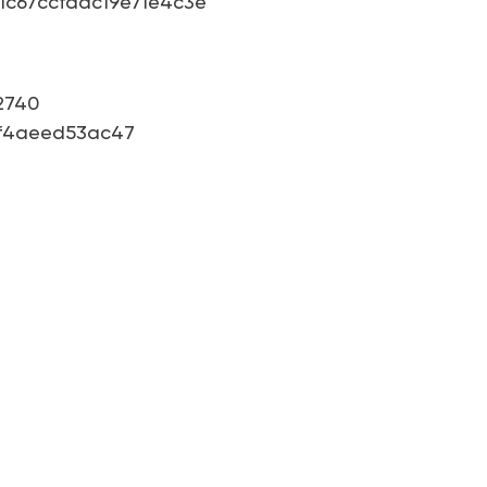
ng ClassIn
các chuyên gia giàu kinh nghiệm