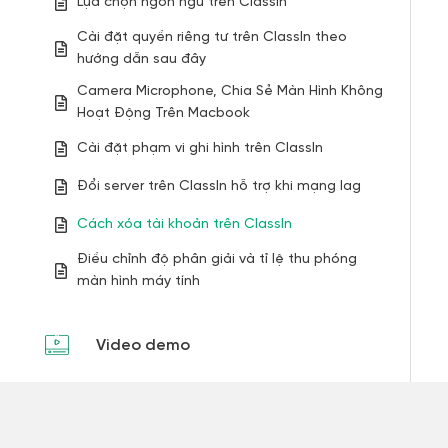
Lựa chọn ngôn ngữ trên ClassIn
Cài đặt quyền riêng tư trên ClassIn theo
hướng dẫn sau đây
Camera Microphone, Chia Sẻ Màn Hình Không
Hoạt Động Trên Macbook
Cài đặt phạm vi ghi hình trên ClassIn
Đổi server trên ClassIn hỗ trợ khi mạng lag
Cách xóa tài khoản trên ClassIn
Điều chỉnh độ phân giải và tỉ lệ thu phóng
màn hình máy tính
Video demo