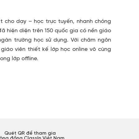
ệt cho dạy – học trực tuyến, nhanh chóng
ã hiện diện trên 150 quốc gia có nền giáo
ngàn trường học sử dụng. Với châm ngôn
 giáo viên thiết kế lớp học online vô cùng
g lớp offline.
Quét QR để tham gia
ộng đồng ClassIn Việt Nam