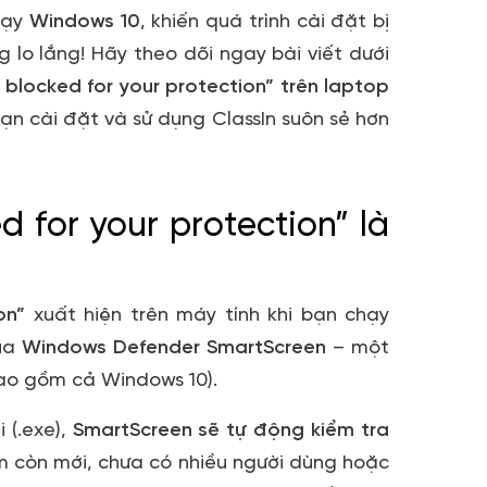
hạy
Windows 10
, khiến quá trình cài đặt bị
g lo lắng! Hãy theo dõi ngay bài viết dưới
 blocked for your protection” trên laptop
bạn cài đặt và sử dụng ClassIn suôn sẻ hơn
d for your protection” là
on”
xuất hiện trên máy tính khi bạn chạy
của
Windows Defender SmartScreen
– một
bao gồm cả Windows 10).
 (.exe),
SmartScreen sẽ tự động kiểm tra
 còn mới, chưa có nhiều người dùng hoặc