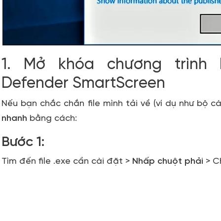
1. Mở khóa chương trình
Defender SmartScreen
Nếu bạn chắc chắn file mình tải về (ví dụ như bộ c
nhanh
bằng cách:
Bước 1:
Tìm đến file
.exe
cần cài đặt >
Nhấp chuột phải
> C