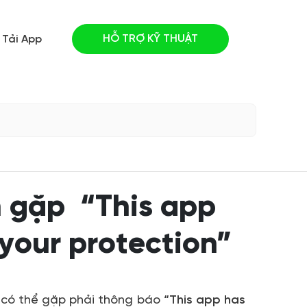
HỖ TRỢ KỸ THUẬT
Tải App
n gặp “This app
 your protection”
 có thể gặp phải thông báo
“This app has