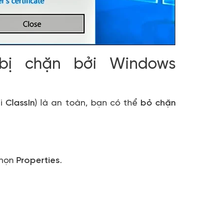
 bị chặn bởi Windows
ài
ClassIn
) là an toàn, bạn có thể
bỏ chặn
họn
Properties
.