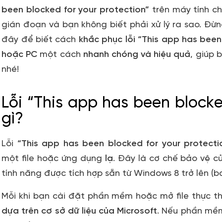
been blocked for your protection”
trên máy tính c
gián đoạn và bạn không biết phải xử lý ra sao. Đừn
đây để biết cách
khắc phục lỗi “This app has been
hoặc PC
một cách
nhanh chóng và hiệu quả
, giúp 
nhé!
Lỗi “This app has been blocke
gì?
Lỗi
“This app has been blocked for your protecti
một file hoặc ứng dụng
lạ
. Đây là cơ chế bảo vệ 
tính năng được tích hợp sẵn từ Windows 8 trở lên (
Mỗi khi bạn cài đặt phần mềm hoặc mở file thực thi
dựa trên cơ sở dữ liệu của Microsoft
. Nếu phần mềm