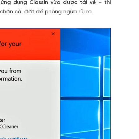
p
ứng dụng ClassIn vừa được tải về
– thì
chặn cài đặt để phòng ngừa rủi ro.