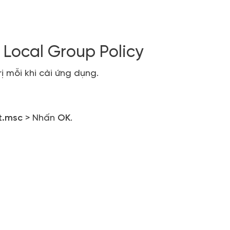
 Local Group Policy
ị mỗi khi cài ứng dụng.
t.msc
> Nhấn
OK
.