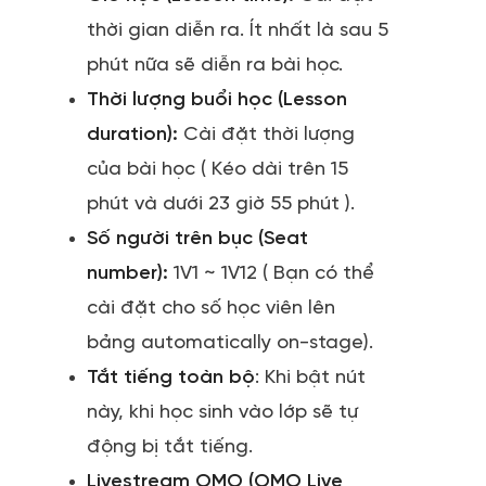
thời gian diễn ra. Ít nhất là sau 5
phút nữa sẽ diễn ra bài học.
Thời lượng buổi học (Lesson
duration):
Cài đặt thời lượng
của bài học ( Kéo dài trên 15
phút và dưới 23 giờ 55 phút ).
Số người trên bục (Seat
number):
1V1 ~ 1V12 ( Bạn có thể
cài đặt cho số học viên lên
bảng automatically on-stage).
Tắt tiếng toàn bộ
: Khi bật nút
này, khi học sinh vào lớp sẽ tự
động bị tắt tiếng.
Livestream OMO (OMO Live