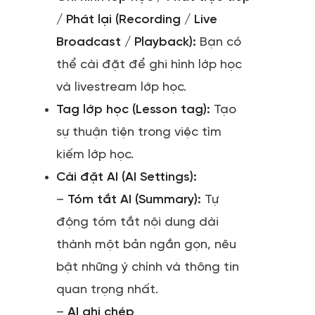
/ Phát lại (Recording / Live
Broadcast / Playback):
Bạn có
thể cài đặt để ghi hình lớp học
và livestream lớp học.
Tag lớp học (Lesson tag):
Tạo
sự thuận tiện trong việc tìm
kiếm lớp học.
Cài đặt AI (AI Settings):
–
Tóm tắt AI (Summary):
Tự
động tóm tắt nội dung dài
thành một bản ngắn gọn, nêu
bật những ý chính và thông tin
quan trọng nhất.
–
AI ghi chép