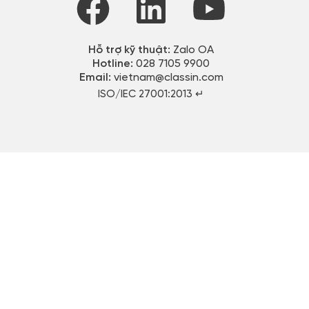
Hỗ trợ kỹ thuật:
Zalo OA
Hotline:
028 7105 9900
Email:
vietnam@classin.com
ISO/IEC 27001:2013 ↵​