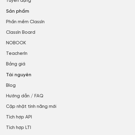
Tuyển dụng​
Sản phẩm
Phần mềm ClassIn
ClassIn Board
NOBOOK
TeacherIn
Bảng giá
Tài nguyên
Blog​
Hướng dẫn / FAQ​
Cập nhật tính năng mới​
Tích hợp API​
Tích hợp LTI