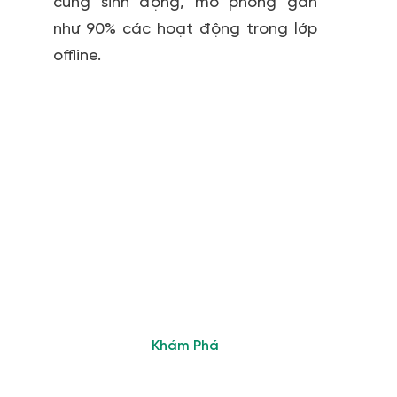
cùng sinh động, mô phỏng gần
như 90% các hoạt động trong lớp
offline.
Tham Gia Cộng
Đồng Giáo Viên
Sử Dụng ClassIn
Nhanh chóng giải đáp thắc
mắc và kết nối với các
chuyên gia giàu kinh nghiệm
Khám Phá