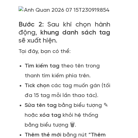
Bước 2:
Sau khi chọn hành
động,
khung danh sách tag
sẽ xuất hiện.
Tại đây, bạn có thể:
Tìm kiếm tag
theo tên trong
thanh tìm kiếm phía trên.
Tick chọn
các tag muốn gán (tối
đa 15 tag mỗi lần thao tác).
Sửa tên tag
bằng biểu tượng ✎
hoặc
xóa tag
khỏi hệ thống
bằng biểu tượng 🗑️.
Thêm thẻ mới
bằng nút
“Thêm