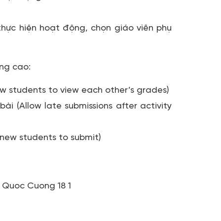
hực hiện hoạt động, chọn giáo viên phụ
âng cao:
w students to view each other’s grades)
i (Allow late submissions after activity
 new students to submit)