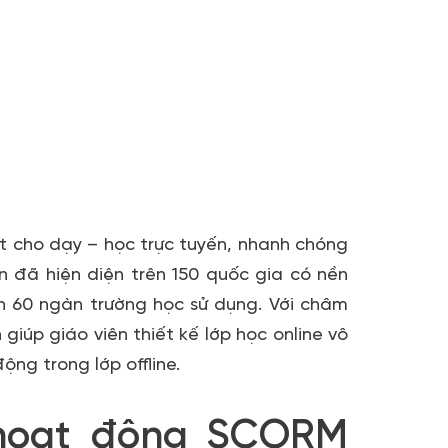
iên Sử Dụng ClassIn
i các chuyên gia giàu kinh nghiệm
ệt cho dạy – học trực tuyến, nhanh chóng
n đã hiện diện trên 150 quốc gia có nền
n 60 ngàn trường học sử dụng. Với châm
giúp giáo viên thiết kế lớp học online vô
ng trong lớp offline.
 hoạt động SCORM