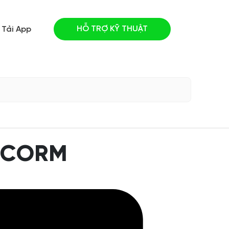
HỖ TRỢ KỸ THUẬT
Tải App
 SCORM