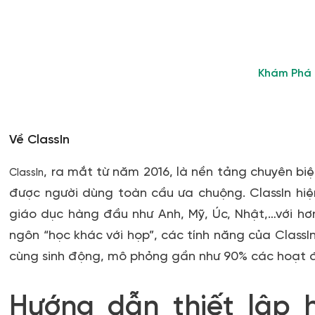
Tham Gia Cộng Đồng Giáo V
Nhanh chóng giải đáp thắc mắc và kết nối vớ
Khám Phá
Về ClassIn
, ra mắt từ năm 2016, là nền tảng chuyên bi
ClassIn
được người dùng toàn cầu ưa chuộng. ClassIn hiệ
giáo dục hàng đầu như Anh, Mỹ, Úc, Nhật,…với hơ
ngôn “học khác với họp”, các tính năng của ClassIn 
cùng sinh động, mô phỏng gần như 90% các hoạt độ
Hướng dẫn thiết lập